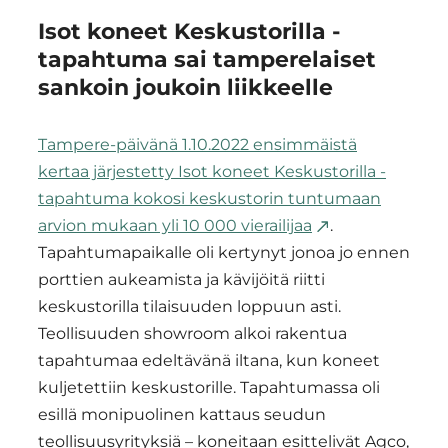
Isot koneet Keskustorilla -
tapahtuma sai tamperelaiset
sankoin joukoin liikkeelle
Tampere-päivänä 1.10.2022 ensimmäistä
kertaa järjestetty Isot koneet Keskustorilla -
tapahtuma kokosi keskustorin tuntumaan
arvion mukaan yli 10 000 vierailijaa
.
Tapahtumapaikalle oli kertynyt jonoa jo ennen
porttien aukeamista ja kävijöitä riitti
keskustorilla tilaisuuden loppuun asti.
Teollisuuden showroom alkoi rakentua
tapahtumaa edeltävänä iltana, kun koneet
kuljetettiin keskustorille. Tapahtumassa oli
esillä monipuolinen kattaus seudun
teollisuusyrityksiä – koneitaan esittelivät Agco,