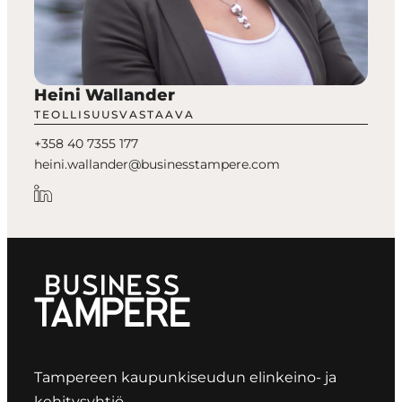
Heini Wallander
TEOLLISUUSVASTAAVA
+358 40 7355 177
heini.wallander@businesstampere.com
Tampereen kaupunkiseudun elinkeino- ja
kehitysyhtiö.