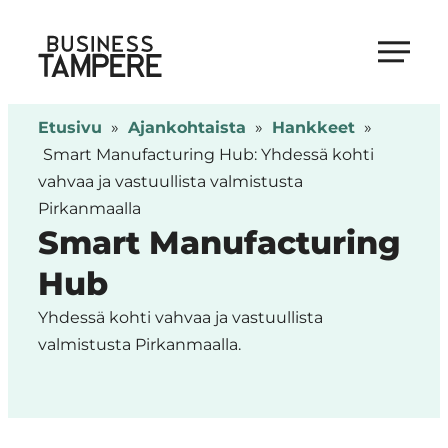
Siirry
suoraan
Business Tampere
sisältöön
Business
Tampere
Etusivu
»
Ajankohtaista
»
Hankkeet
»
supports
Smart Manufacturing Hub: Yhdessä kohti
talents,
vahvaa ja vastuullista valmistusta
investors
Pirkanmaalla
and
Smart Manufacturing
entrepreneurs
Hub
in
making
Yhdessä kohti vahvaa ja vastuullista
a
valmistusta Pirkanmaalla.
smooth
start
in
Tampere