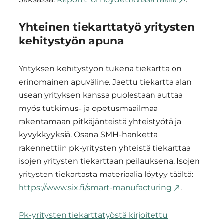
Yhteinen tiekarttatyö yritysten
kehitystyön apuna
Yrityksen kehitystyön tukena tiekartta on
erinomainen apuväline. Jaettu tiekartta alan
usean yrityksen kanssa puolestaan auttaa
myös tutkimus- ja opetusmaailmaa
rakentamaan pitkäjänteistä yhteistyötä ja
kyvykkyyksiä. Osana SMH-hanketta
rakennettiin pk-yritysten yhteistä tiekarttaa
isojen yritysten tiekarttaan peilauksena. Isojen
yritysten tiekartasta materiaalia löytyy täältä:
https://www.six.fi/smart-manufacturing
.
Pk-yritysten tiekarttatyöstä kirjoitettu