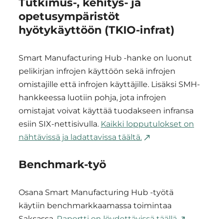
Tutkimus-, kehitys- ja
Manufacturing
opetusympäristöt
Hub:
hyötykäyttöön (TKIO-infrat)
Yhdessä
Smart Manufacturing Hub -hanke on luonut
kohti
pelikirjan infrojen käyttöön sekä infrojen
vahvaa
omistajille että infrojen käyttäjille. Lisäksi SMH-
ja
hankkeessa luotiin pohja, jota infrojen
omistajat voivat käyttää tuodakseen infransa
vastuullista
esiin SIX-nettisivulla.
Kaikki lopputulokset on
valmistusta
nähtävissä ja ladattavissa täältä.
Pirkanmaalla
Benchmark-työ
Osana Smart Manufacturing Hub -työtä
käytiin benchmarkkaamassa toimintaa
Saksassa.
Raportti on löydettävissä täällä
.