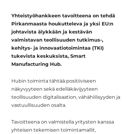
Smart
Region
Yhteistyöhankkeen tavoitteena on tehdä
Manufacturing
Pirkanmaasta houkutteleva ja yksi EU:n
Hub:
johtavista älykkään ja kestävän
Yhdessä
valmistavan teollisuuden tutkimus-,
kehitys- ja innovaatiotoimintaa (TKI)
kohti
tukevista keskuksista, Smart
vahvaa
Manufacturing Hub.
ja
Hubin toiminta tähtää positiiviseen
vastuullista
näkyvyyteen sekä edelläkävijyyteen
valmistusta
teollisuuden digitalisaation, vähähiilisyyden ja
Pirkanmaalla
vastuullisuuden osalta.
Tavoitteena on valmistella yritysten kanssa
yhteisen tekemisen toimintamallit,