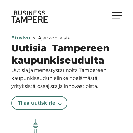
Siirry
suoraan
Business Tampere
sisältöön
Business
Tampere
Etusivu
»
Ajankohtaista
supports
Uutisia Tampereen
talents,
kaupunkiseudulta
investors
and
Uutisia ja menestystarinoita Tampereen
entrepreneurs
kaupunkiseudun elinkeinoelämästä,
in
yrityksistä, osaajista ja innovaatioista.
making
a
Tilaa uutiskirje
smooth
start
in
Tampere