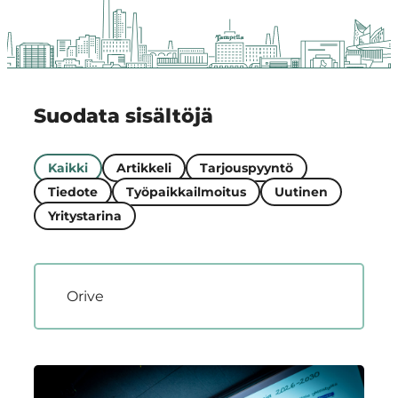
Region
Suodata sisältöjä
Ajankohtaista
Kaikki
Artikkeli
Tarjouspyyntö
Tiedote
Työpaikkailmoitus
Uutinen
Yritystarina
Haun tulokset