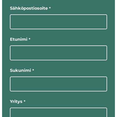
"
"
*
näyttää
Sähköpostiosoite
*
pakolliset
kentät
Etunimi
*
Sukunimi
*
Yritys
*