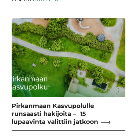
Pirkanmaan Kasvupolulle
runsaasti hakijoita – 15
lupaavinta valittiin jatkoon