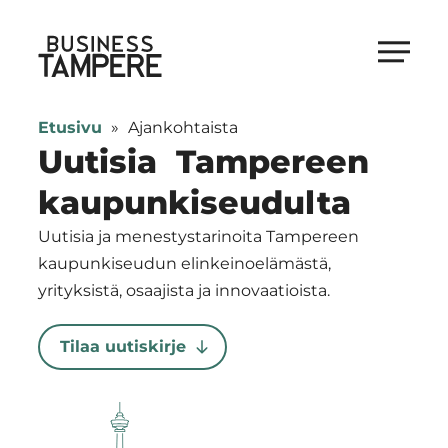
Siirry
suoraan
Business Tampere
sisältöön
Business
Tampere
Etusivu
»
Ajankohtaista
supports
Uutisia Tampereen
talents,
kaupunkiseudulta
investors
and
Uutisia ja menestystarinoita Tampereen
entrepreneurs
kaupunkiseudun elinkeinoelämästä,
in
yrityksistä, osaajista ja innovaatioista.
making
a
Tilaa uutiskirje
smooth
start
in
Tampere