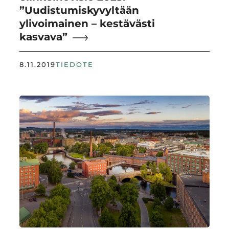
”Uudistumiskyvyltään
ylivoimainen – kestävästi
kasvava”
8.11.2019
TIEDOTE