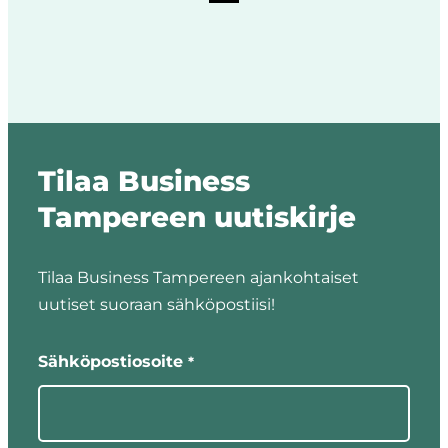
Tilaa Business
Tampereen uutiskirje
Tilaa Business Tampereen ajankohtaiset
uutiset suoraan sähköpostiisi!
"
"
*
näyttää
Sähköpostiosoite
*
pakolliset
kentät