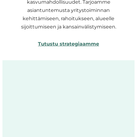
kasvumahdollisuudet. Tarjoamme
asiantuntemusta yritystoiminnan
kehittämiseen, rahoitukseen, alueelle
sijoittumiseen ja kansainvälistymiseen.
Tutustu strategiaamme
Katso
nämä