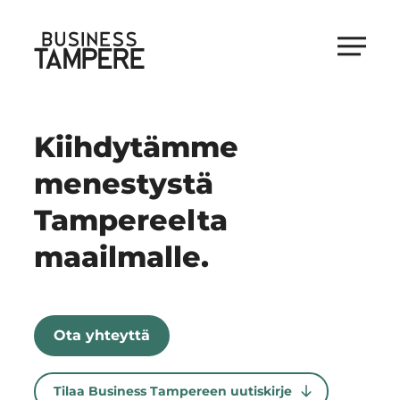
Siirry
suoraan
Business Tampere
sisältöön
Business
Tampere
supports
Kiihdytämme
talents,
menestystä
investors
and
Tampereelta
entrepreneurs
maailmalle.
in
making
a
smooth
Ota yhteyttä
start
in
Tilaa Business Tampereen uutiskirje
Tampere