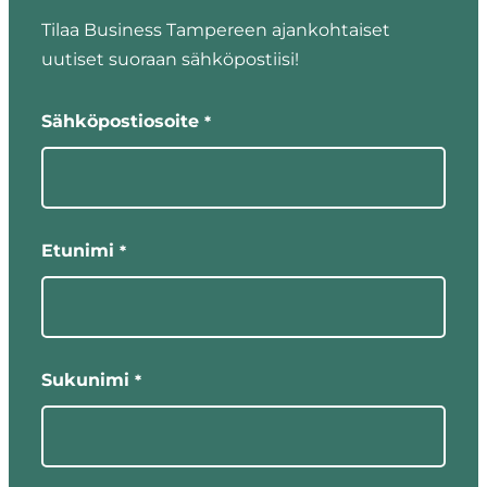
Tilaa Business Tampereen ajankohtaiset
uutiset suoraan sähköpostiisi!
"
"
*
näyttää
Sähköpostiosoite
*
pakolliset
kentät
Etunimi
*
Sukunimi
*