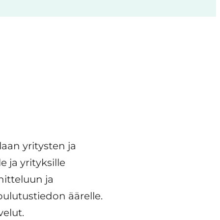
aan yritysten ja
ja yrityksille
itteluun ja
ulutustiedon äärelle.
elut.