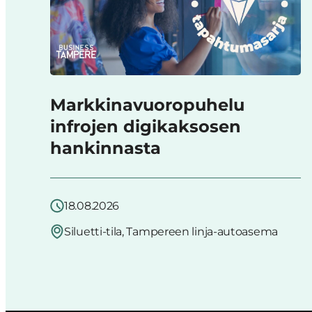
Markkinavuoropuhelu
infrojen digikaksosen
hankinnasta
18.08.2026
Siluetti-tila, Tampereen linja-autoasema