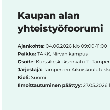
start
Kaupan alan
in
Tampere
yhteistyöfoorumi
Region
Ajankohta:
04.06.2026 klo 09:00-11:00
Paikka:
TAKK, Nirvan kampus
Osoite:
Kurssikeskuksenkatu 11, Tamper
Järjestäjä:
Tampereen Aikuiskoulutusk
Kieli:
Suomi
Ilmoittautuminen päättyy:
27.05.2026 