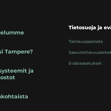
Tietosuoja ja e
velumme
Tietosuojaseloste
si Tampere?
Saavutettavuusselos
Evästeasetukset
ysteemit ja
ostot
nkohtaista