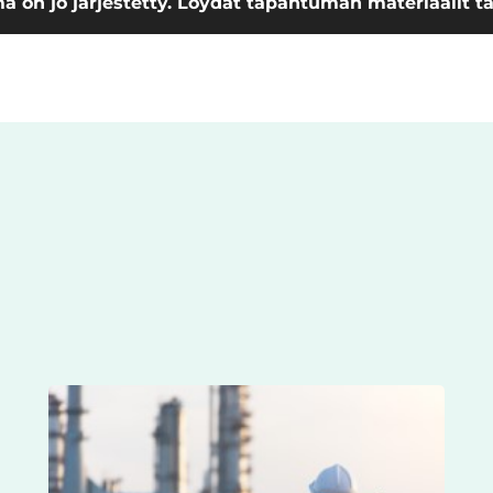
 on jo järjestetty. Löydät tapahtuman materiaalit tä