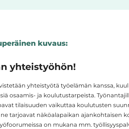
peräinen kuvaus:
 yhteistyöhön!
vistetään yhteistyötä työelämän kanssa, kuull
 osaamis- ja koulutustarpeista. Työnantajille 
oavat tilaisuuden vaikuttaa koulutusten suunn
ne tarjoavat näköalapaikan ajankohtaisen ko
istyöfoorumeissa on mukana mm. työllisyyspalv