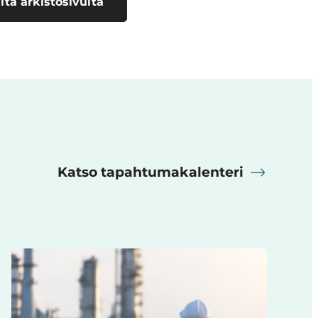
ltä arkistosivulta
Katso tapahtumakalenteri