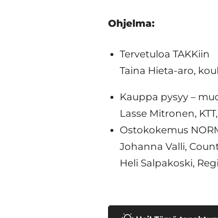
Ohjelma:
Tervetuloa TAKKiin
Taina Hieta-aro, kou
Kauppa pysyy – mu
Lasse Mitronen, KTT,
Ostokokemus NORM
Johanna Valli, Coun
Heli Salpakoski, R