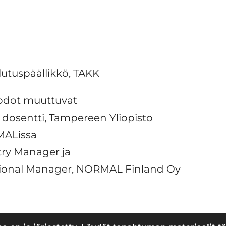
lutuspäällikkö, TAKK
odot muuttuvat
 dosentti, Tampereen Yliopisto
ALissa
try Manager ja
egional Manager, NORMAL Finland Oy