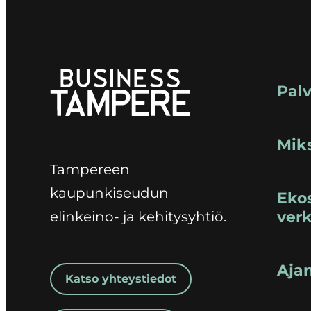
Pal
Mik
Tampereen
kaupunkiseudun
Ekos
verk
elinkeino- ja kehitysyhtiö.
Aja
Katso yhteystiedot