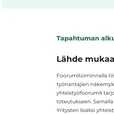
Tapahtuman alku
Lähde mukaan
Foorumitoiminnalla tii
työnantajien näkemyksiä
yhteistyöfoorumit tarj
toteutukseen. Samalla 
Yritysten lisäksi yhte