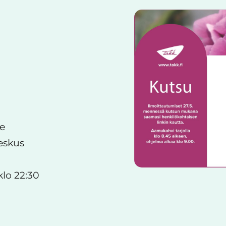
e
eskus
klo 22:30