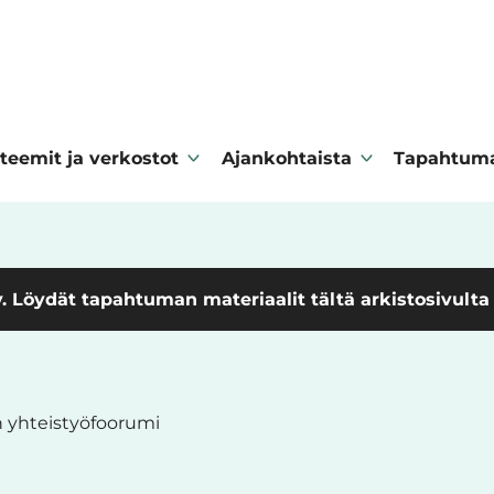
teemit ja verkostot
Ajankohtaista
Tapahtum
. Löydät tapahtuman materiaalit tältä arkistosivulta
 yhteistyöfoorumi