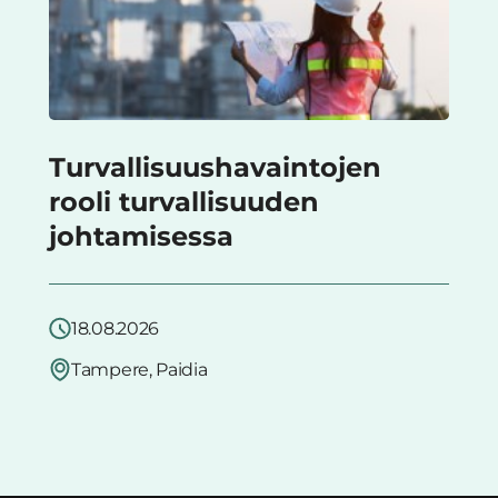
Turvallisuushavaintojen
rooli turvallisuuden
johtamisessa
18.08.2026
Tampere, Paidia