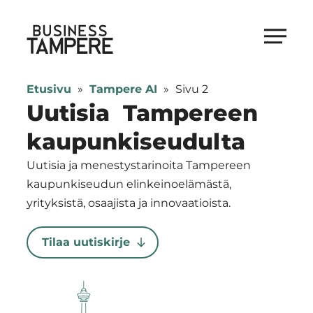
Siirry
suoraan
Business Tampere
sisältöön
Business
Tampere
Etusivu
»
Tampere AI
»
Sivu 2
supports
Uutisia Tampereen
talents,
kaupunkiseudulta
investors
and
Uutisia ja menestystarinoita Tampereen
entrepreneurs
kaupunkiseudun elinkeinoelämästä,
in
yrityksistä, osaajista ja innovaatioista.
making
a
Tilaa uutiskirje
smooth
start
in
Tampere