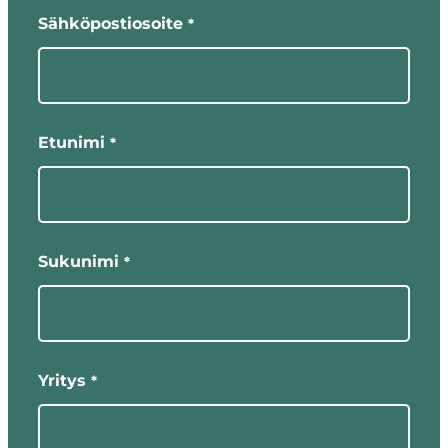
näyttää
Sähköpostiosoite
*
pakolliset
kentät
Etunimi
*
Sukunimi
*
Yritys
*