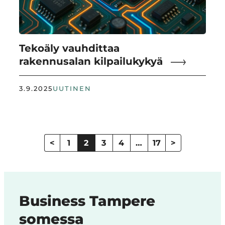
Tekoäly vauhdittaa
rakennusalan kilpailukykyä
3.9.2025
UUTINEN
Artikkelien
sivutus
<
1
2
3
4
…
17
>
Business Tampere
somessa