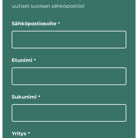
uutiset suoraan sähköpostiisi!
"
"
*
näyttää
Sähköpostiosoite
*
pakolliset
kentät
Etunimi
*
Sukunimi
*
Yritys
*