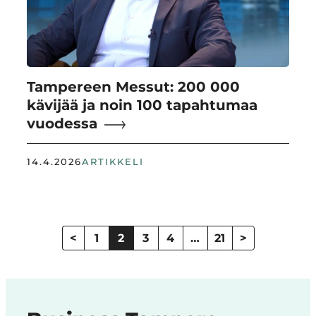
Tampereen Messut: 200 000
kävijää ja noin 100 tapahtumaa
vuodessa
14.4.2026
ARTIKKELI
Artikkelien
sivutus
<
1
2
3
4
…
21
>