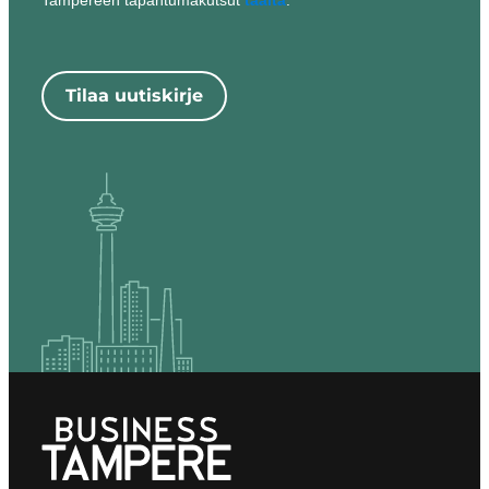
Tampereen tapahtumakutsut
täältä
.
Tilaa uutiskirje