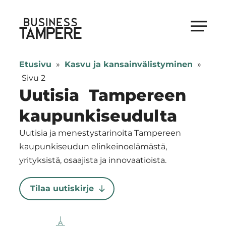
Siirry
suoraan
Business Tampere
sisältöön
Business
Tampere
Etusivu
»
Kasvu ja kansainvälistyminen
»
supports
Sivu 2
talents,
Uutisia Tampereen
investors
kaupunkiseudulta
and
entrepreneurs
Uutisia ja menestystarinoita Tampereen
in
kaupunkiseudun elinkeinoelämästä,
making
yrityksistä, osaajista ja innovaatioista.
a
smooth
Tilaa uutiskirje
start
in
Tampere