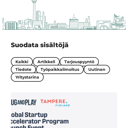
Region
Suodata sisältöjä
Kaikki
Artikkeli
Tarjouspyyntö
Tiedote
Työpaikkailmoitus
Uutinen
Yritystarina