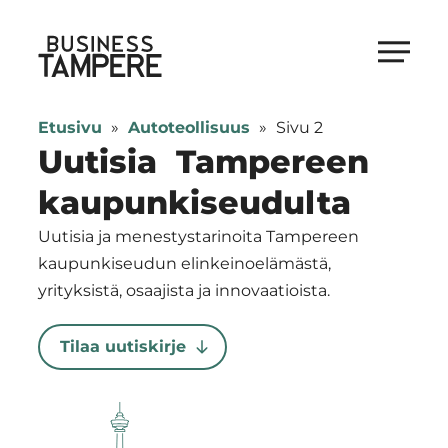
Siirry
suoraan
Business Tampere
sisältöön
Business
Tampere
Etusivu
»
Autoteollisuus
»
Sivu 2
supports
Uutisia Tampereen
talents,
kaupunkiseudulta
investors
and
Uutisia ja menestystarinoita Tampereen
entrepreneurs
kaupunkiseudun elinkeinoelämästä,
in
yrityksistä, osaajista ja innovaatioista.
making
a
Tilaa uutiskirje
smooth
start
in
Tampere