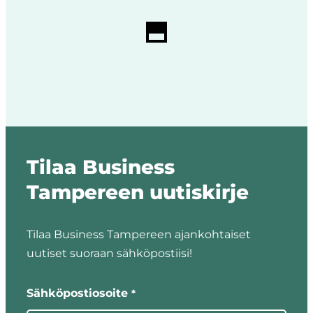
Tilaa Business
Tampereen uutiskirje
Tilaa Business Tampereen ajankohtaiset
uutiset suoraan sähköpostiisi!
"
"
*
näyttää
Sähköpostiosoite
*
pakolliset