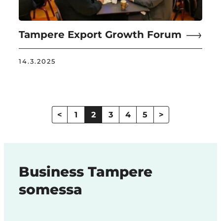
Tampere Export Growth Forum
14.3.2025
Artikkelien
sivutus
<
1
2
3
4
5
>
Business Tampere
somessa