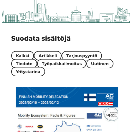
Region
Suodata sisältöjä
Kaikki
Artikkeli
Tarjouspyyntö
Tiedote
Työpaikkailmoitus
Uutinen
Yritystarina