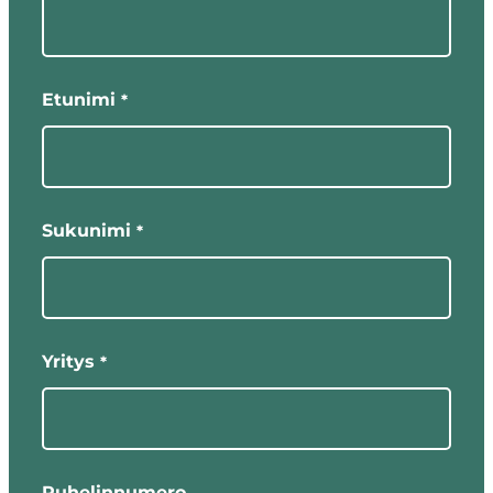
kentät
Etunimi
*
Sukunimi
*
Yritys
*
Puhelinnumero