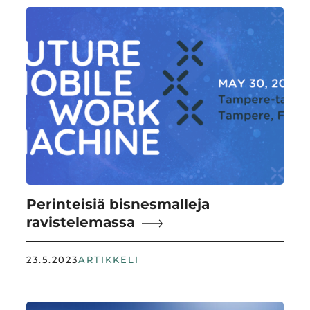
Perinteisiä bisnesmalleja
ravistelemassa
23.5.2023
ARTIKKELI