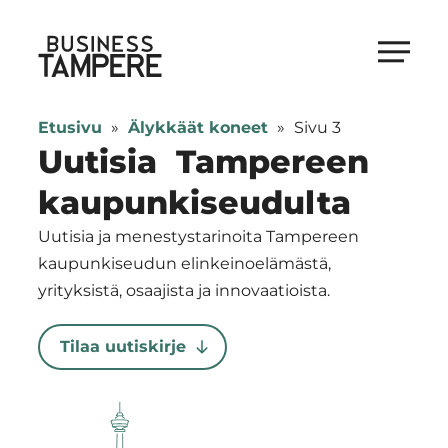
Siirry
suoraan
Business Tampere
sisältöön
Business
Tampere
Etusivu
»
Älykkäät koneet
»
Sivu 3
supports
Uutisia Tampereen
talents,
kaupunkiseudulta
investors
and
Uutisia ja menestystarinoita Tampereen
entrepreneurs
kaupunkiseudun elinkeinoelämästä,
in
yrityksistä, osaajista ja innovaatioista.
making
a
Tilaa uutiskirje
smooth
start
in
Tampere