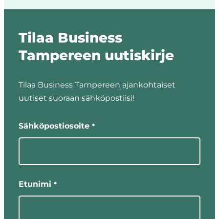
Tilaa Business
Tampereen uutiskirje
Tilaa Business Tampereen ajankohtaiset
uutiset suoraan sähköpostiisi!
"
"
*
näyttää
Sähköpostiosoite
*
pakolliset
kentät
Etunimi
*